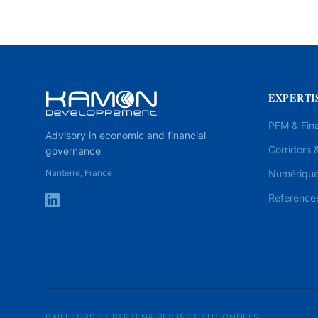
EXPERTI
PFM & Fin
Advisory in economic and financial
Corridors &
governance
Nanterre, France
Numérique 
Reference
BAILLEURS ET PARTENAIRES INSTITUTIONNELS