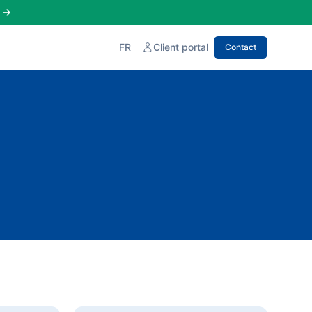
→
FR
Client portal
Contact