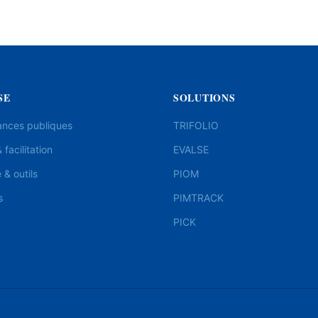
SE
SOLUTIONS
ances publiques
TRIFOLIO
 facilitation
EVALSE
& outils
PIOM
s
PIMTRACK
PICK