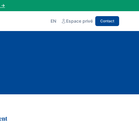
→
EN
Espace privé
Contact
ent