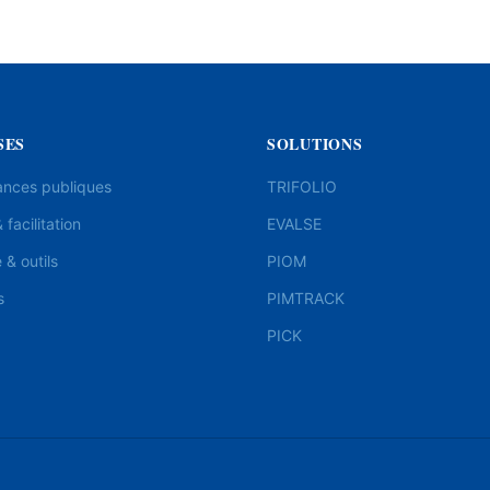
SES
SOLUTIONS
ances publiques
TRIFOLIO
 facilitation
EVALSE
& outils
PIOM
s
PIMTRACK
PICK