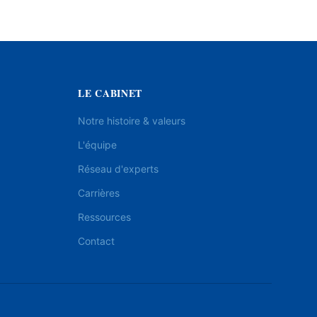
LE CABINET
Notre histoire & valeurs
L'équipe
Réseau d'experts
Carrières
Ressources
Contact