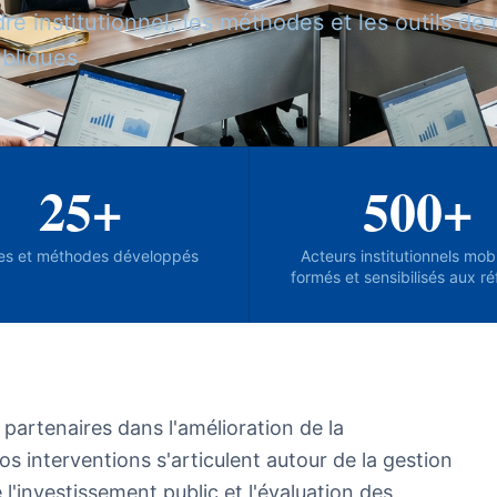
re institutionnel, les méthodes et les outils d
ubliques
25+
500+
es et méthodes développés
Acteurs institutionnels mobi
formés et sensibilisés aux r
tenaires dans l'amélioration de la
 interventions s'articulent autour de la gestion
l'investissement public et l'évaluation des