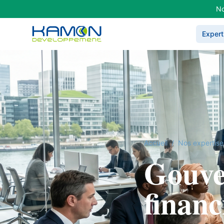
No
Expert
Accueil
/
Nos expertise
Gouve
financ