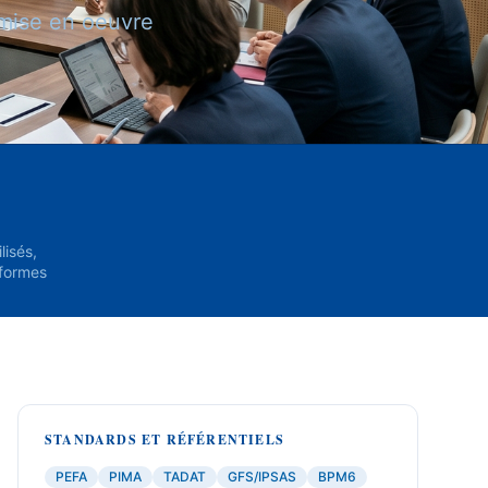
e mise en oeuvre
lisés,
éformes
STANDARDS ET RÉFÉRENTIELS
PEFA
PIMA
TADAT
GFS/IPSAS
BPM6