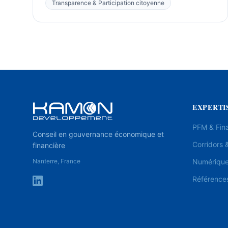
Transparence & Participation citoyenne
EXPERTI
PFM & Fin
Conseil en gouvernance économique et
Corridors &
financière
Nanterre, France
Numérique 
Référence