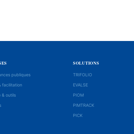
SES
SOLUTIONS
ances publiques
TRIFOLIO
 facilitation
EVALSE
& outils
PIOM
s
PIMTRACK
PICK