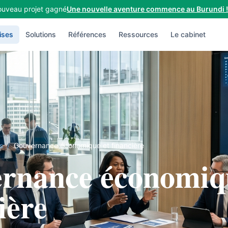
uveau projet gagné
Une nouvelle aventure commence au Burundi !
ises
Solutions
Références
Ressources
Le cabinet
s
/
Gouvernance économique et financière
rnance économiq
ière