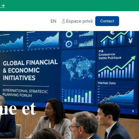
→
EN
Espace privé
Contact
ue et