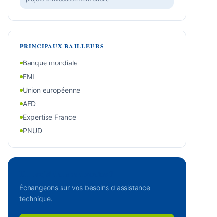
PRINCIPAUX BAILLEURS
Banque mondiale
FMI
Union européenne
AFD
Expertise France
PNUD
Un projet dans ce domaine ?
Échangeons sur vos besoins d'assistance
technique.