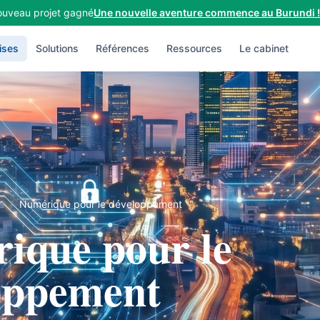
uveau projet gagné
Une nouvelle aventure commence au Burundi !
ises
Solutions
Références
Ressources
Le cabinet
s
/
Numérique pour le développement
ique pour le
oppement