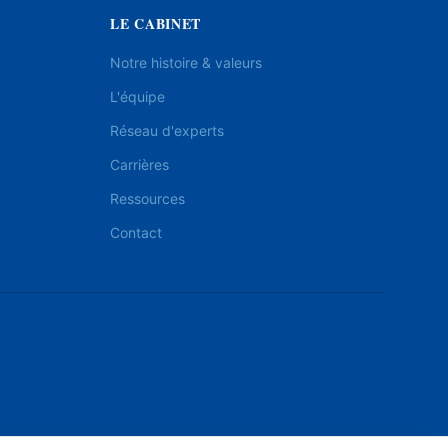
LE CABINET
Notre histoire & valeurs
L'équipe
Réseau d'experts
Carrières
Ressources
Contact