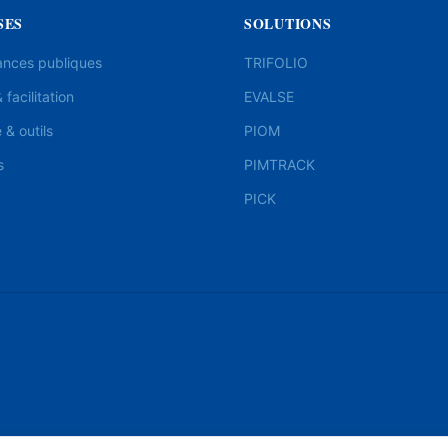
SES
SOLUTIONS
ances publiques
TRIFOLIO
 facilitation
EVALSE
& outils
PIOM
s
PIMTRACK
PICK