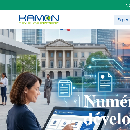
No
Expert
Accueil
/
Nos expertise
Numér
dével