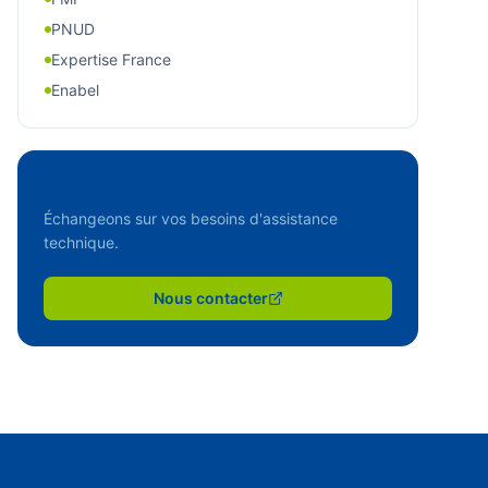
PNUD
Expertise France
Enabel
Un projet dans ce domaine ?
Échangeons sur vos besoins d'assistance
technique.
Nous contacter