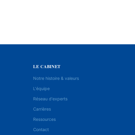
LE CABINET
Notre histoire & valeurs
L'équipe
Réseau d'experts
Carrières
Ressources
Contact