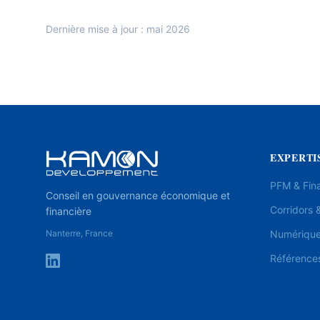
Dernière mise à jour : mai 2026
EXPERTI
PFM & Fin
Conseil en gouvernance économique et
Corridors &
financière
Nanterre, France
Numérique 
Référence