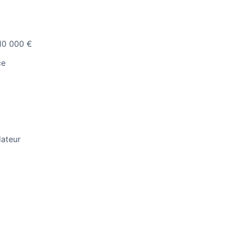
 10 000 €
ce
dateur