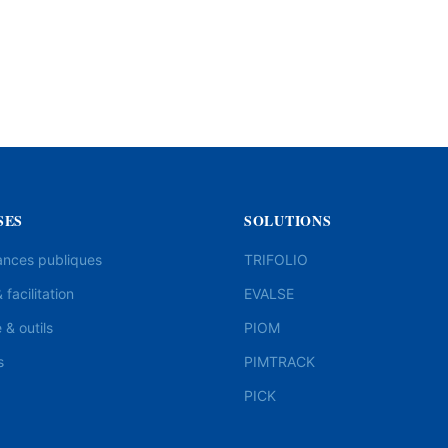
SES
SOLUTIONS
ances publiques
TRIFOLIO
 facilitation
EVALSE
& outils
PIOM
s
PIMTRACK
PICK